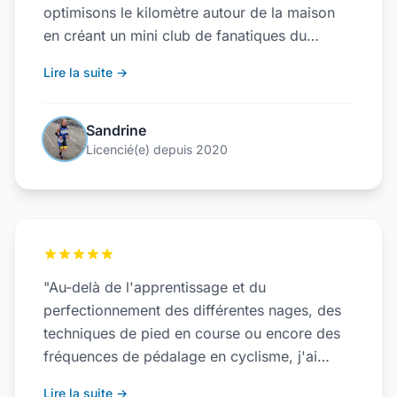
optimisons le kilomètre autour de la maison
en créant un mini club de fanatiques du
quartier avec Benoît et Seb qui en plus d'être
Lire la suite →
nos presque voisins sont licenciés à
Marignane. Quand la libération arrive, nous
sommes invités à participer à LA sortie vélo
Sandrine
club du samedi... Un peu d'appréhension au
Licencié(e) depuis 2020
début sur ma capacité à suivre le rythme mais
le groupe est bon prince, il attend en haut des
bosses. Charriages en règle, bonne humeur et
triathlètes sympas : combo gagnant."
"Au-delà de l'apprentissage et du
perfectionnement des différentes nages, des
techniques de pied en course ou encore des
fréquences de pédalage en cyclisme, j'ai
découvert un staff et une équipe investis,
Lire la suite →