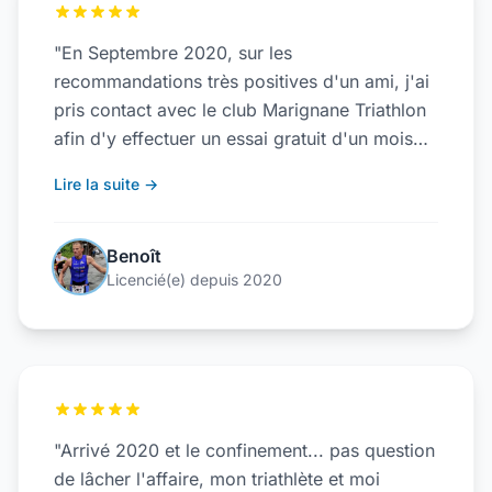
"En Septembre 2020, sur les
recommandations très positives d'un ami, j'ai
pris contact avec le club Marignane Triathlon
afin d'y effectuer un essai gratuit d'un mois
(Pass Triathlon de la Fédération Française).
Lire la suite →
Les premiers contacts et les premières
minutes passées avec le groupe qui m'a
accueilli se sont passés très naturellement et
Benoît
je me suis senti à l'aise très rapidement. Très
Licencié(e) depuis 2020
vite, j'ai compris que ce n'était pas un club de
Triathlon comme les autres, mais bien une
somme d'athlètes, de triathlètes, de
personnes œuvrant pour créer un réel groupe
d'amis, une famille."
"Arrivé 2020 et le confinement... pas question
de lâcher l'affaire, mon triathlète et moi